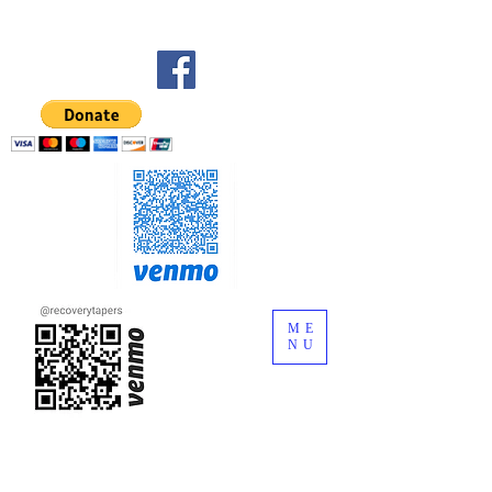
ME
NU