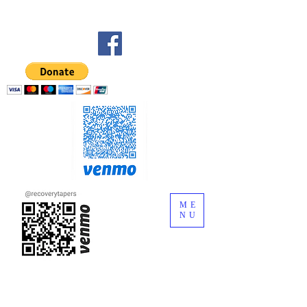
ME
NU