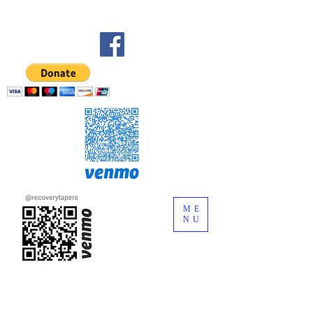
ME
NU