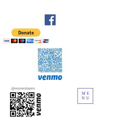
ME
NU