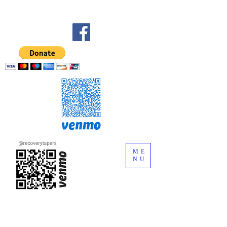
ME
NU